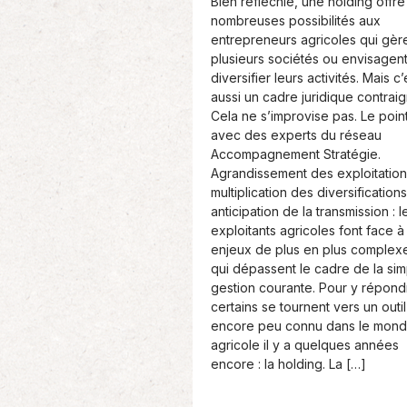
Bien réfléchie, une holding offr
t
nombreuses possibilités aux
e
entrepreneurs agricoles qui gèr
:
plusieurs sociétés ou envisagen
diversifier leurs activités. Mais c’
aussi un cadre juridique contraig
Cela ne s’improvise pas. Le poin
avec des experts du réseau
Accompagnement Stratégie.
Agrandissement des exploitation
multiplication des diversifications
anticipation de la transmission : l
exploitants agricoles font face à
enjeux de plus en plus complex
qui dépassent le cadre de la sim
gestion courante. Pour y répond
certains se tournent vers un outil
encore peu connu dans le mon
agricole il y a quelques années
encore : la holding. La […]