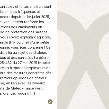
canicules et fortes chaleurs sont
lus en plus fréquentes et
oces : depuis le 1er juillet 2025,
ouveau décret renforce les
gations des employeurs en
ère de protection des salariés.
vous soyez exploitant agricole,
san du BTP ou chef d’une petite
eprise, vous êtes concerné ! Ce
dit la loi au sujet des chaleurs
nses et des canicules Le décret
25-482 du 27 mai 2025 impose
rmais à tous les employeurs de
dre des mesures concrètes dès
premiers épisodes de chaleur
nse, en lien avec les niveaux
erte de Météo-France (vert,
e, orange, rouge). […]