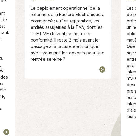
e de
a
a
Le déploiement opérationnel de la
Les 
t
t
ent
réforme de la Facture Electronique a
de p
e
e
t de
commencé : au 1er septembre, les
préc
:
:
est
entités assujetties à la TVA, dont les
un n
nant.
TPE PME doivent se mettre en
obli
t
conformité. Il reste 2 mois avant le
mati
passage à la facture électronique,
Que 
avez-vous pris les devants pour une
arti
s,
rentrée sereine ?
entr
,
que 
es
inte
 des
n°20
es
déso
ple
pren
re,
les 
inte
de
d’al
jaun