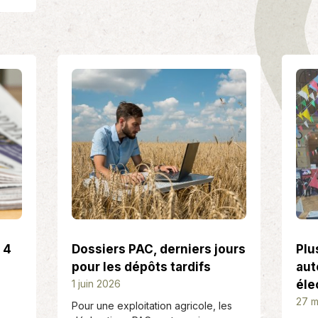
 4
Dossiers PAC, derniers jours
Plu
pour les dépôts tardifs
aut
D
1 juin 2026
éle
a
D
27 m
Pour une exploitation agricole, les
t
a