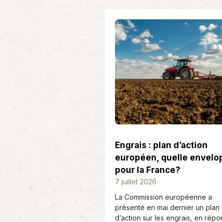
Engrais : plan d’action
européen, quelle envelo
pour la France?
D
7 juillet 2026
a
La Commission européenne a
t
présenté en mai dernier un plan
e
d’action sur les engrais, en rép