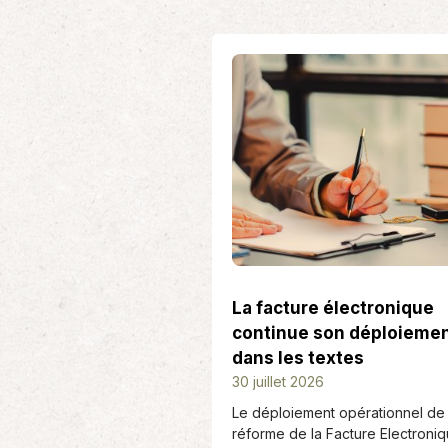
Patrimoine
Prévoyan
Quelle que soit l’importance de votre
Les retrai
patrimoine, il est important de pouvoir
dès aujou
étudier l’ensemble de…
l’anticipat
La facture électronique
continue son déploieme
dans les textes
D
30 juillet 2026
a
Le déploiement opérationnel de 
t
réforme de la Facture Electroniq
e