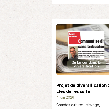
Projet de diversification :
clés de réussite
D
4 juin 2026
a
Grandes cultures, élevage,
t