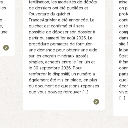
es
fertilisation, les modalités de dépôts
mise 
:
:
 les
de dossiers ont été publiées et
on p
l’ouverture du guichet
prof
le
FranceAgriMer a été annoncée. Le
cont
e,
guichet est confirmé et il sera
et ré
 une
possible de déposer son dossier à
comp
partir du samedi 1er août 2026. La
dans
procédure permettra de formuler
site
une demande pour obtenir une aide
la p
sur les engrais minéraux azotés
Stra
simples, achetés entre le 1er juin et
thèm
le 30 septembre 2026. Pour
conn
renforcer le dispositif, un numéro a
part
également été mis en place, en plus
quel
du document de questions-réponses
écon
que vous pouvez retrouver […]
vive
[…]