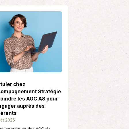
tuler chez
ompagnement Stratégie
ejoindre les AGC AS pour
ngager auprès des
érents
llet 2026
collaborateurs des AGC du