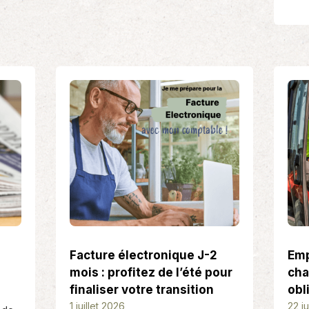
Facture électronique J-2
Emp
mois : profitez de l’été pour
cha
finaliser votre transition
obl
D
1 juillet 2026
D
22 j