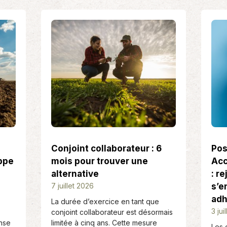
Conjoint collaborateur : 6
Pos
ppe
mois pour trouver une
Acc
alternative
: r
D
7 juillet 2026
s’e
a
adh
La durée d’exercice en tant que
t
D
3 jui
conjoint collaborateur est désormais
e
a
onse
limitée à cinq ans. Cette mesure
Les 