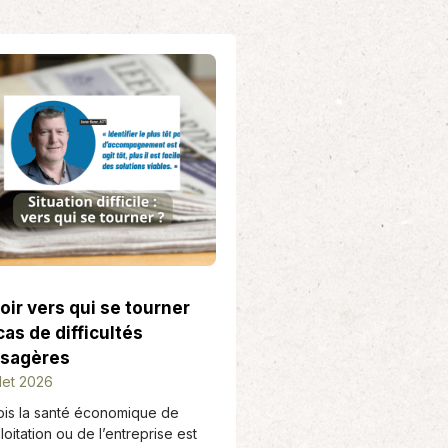
iga
oir vers qui se tourner
cas de difficultés
sagères
llet 2026
ois la santé économique de
ploitation ou de l’entreprise est