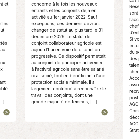
:
t
t et
concerne à la fois les nouveaux
Rés
e
entrants et les conjoints déjà en
sont
:
activité au 1er janvier 2022. Sauf
l’ac
elles
exceptions, ces derniers devront
chef
out
changer de statut au plus tard le 31
d’en
décembre 2026. Le statut de
Si v
ctés
conjoint collaborateur agricole est
ento
 au
aujourd’hui en voie de disparition
du s
progressive. Ce dispositif permettait
des 
rix
au conjoint de participer activement
tale
ix
à l’activité agricole sans être salarié
cher
ni associé, tout en bénéficiant d’une
Acco
ant
protection sociale minimale. Il a
asso
iblé
largement contribué à reconnaître le
recr
travail des conjoints, dont une
post
[…]
grande majorité de femmes, […]
AGC 
Comp
déco
AGC
Stra