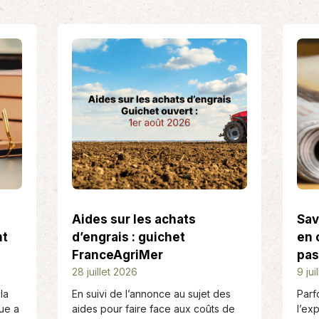
ce et retraite
Informatique
tes de demain se préparent
En partenariat avec Isagri, AS Cef
rd’hui, de même que
vous conseille sur les solutions
ion…
informatiques les mieux…
Aides sur les achats
Sav
nt
d’engrais : guichet
en 
FranceAgriMer
pas
D
28 juillet 2026
D
9 jui
a
a
la
En suivi de l’annonce au sujet des
Parf
t
t
ue a
aides pour faire face aux coûts de
l’ex
e
e