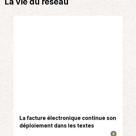
La vie du réseau
o
e
d
o
r
I
k
n
La facture électronique continue son
déploiement dans les textes