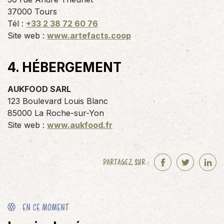
37000 Tours
Tél :
+33 2 38 72 60 76
Site web :
www.artefacts.coop
4. HÉBERGEMENT
AUKFOOD SARL
123 Boulevard Louis Blanc
85000 La Roche-sur-Yon
Site web :
www.aukfood.fr
PARTAGEZ SUR :
F
T
L
a
w
i
c
i
n
e
t
k
EN CE MOMENT
b
t
e