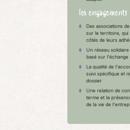
les engagements
Des associations de
sur le territoire, qu
côtés de leurs adhé
Un réseau solidaire
basé sur l'échange 
La qualité de l'acc
suivi spécifique et 
dossier
Une relation de con
terme et la présen
de la vie de l'entrep