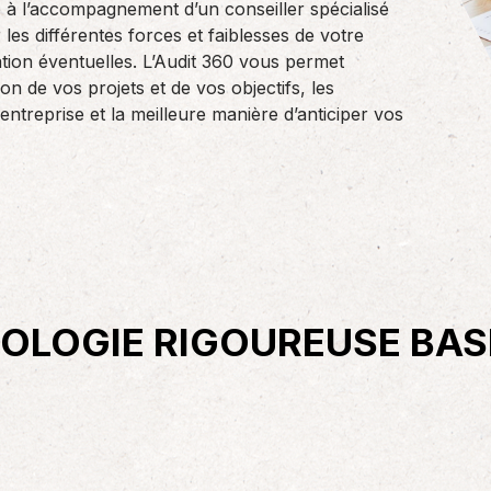
 à l’accompagnement d’un conseiller spécialisé
 les différentes forces et faiblesses de votre
ce et retraite
Informatique
ration éventuelles. L’Audit 360 vous permet
tes de demain se préparent
En partenariat avec Isagri, AS Cef
on de vos projets et de vos objectifs, les
rd’hui, de même que
vous conseille sur les solutions
entreprise et la meilleure manière d’anticiper vos
ion…
informatiques les mieux…
OLOGIE RIGOUREUSE BAS