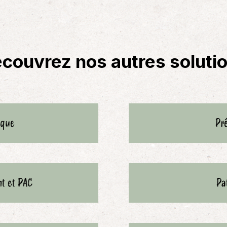
couvrez nos autres soluti
ique
Pr
t et PAC
Pa