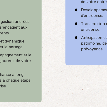
de votre entre
Développement
d’entreprise.
 gestion ancrées
Transmission 
i s'engagent aux
entreprise.
rents
Anticipation d
 et dynamique
patrimoine, de 
et le partage
prévoyance.
ompagnement et le
rigoureux de votre
fiance à long
ce à chaque étape
rise