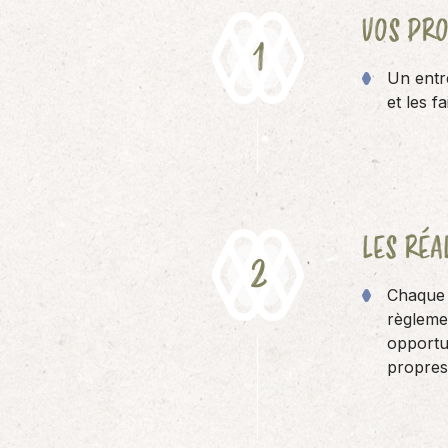
VOS PRO
Un entre
et les f
LES RÉA
Chaque 
règlemen
opportun
propres 