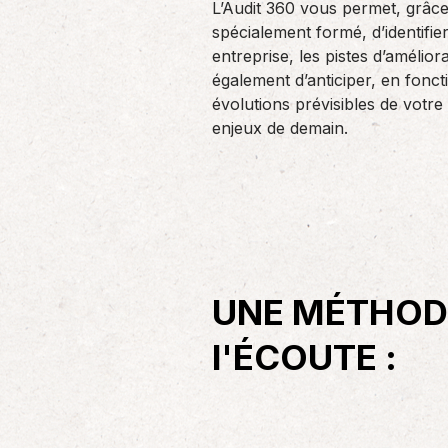
L’Audit 360 vous permet, grâce
spécialement formé, d’identifier
Patrimoine
Prévoyan
entreprise, les pistes d’amélio
Quelle que soit l’importance de votre
Les retrai
également d’anticiper, en foncti
patrimoine, il est important de pouvoir
dès aujou
évolutions prévisibles de votre 
étudier l’ensemble de…
l’anticipat
enjeux de demain.
UNE MÉTHOD
l'ÉCOUTE :