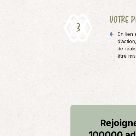
VOTRE
P
En lien 
d’actio
de réali
être mis
Rejoign
100000 ad