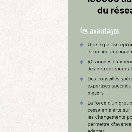
du rése
les avantages
Une expertise épro
et un accompagnem
40 années d'expéri
des entrepreneurs 
Des conseillés spéci
expertises spécifiqu
métiers
La force d’un group
cesse en alerte sur 
les changements p
permettre d'avance
adapter