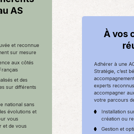
au AS
À vos 
ré
uvée et reconnue
ent sur mesure
ence aux côtés
Adhérer à une 
Français
Stratégie, c’est b
accompagnement 
alisés et des
experts reconnu
es sur différents
accompagner aux
votre parcours de
e national sans
Installation su
les évolutions et
création ou re
our vous
r et de vous
Gestion et opt