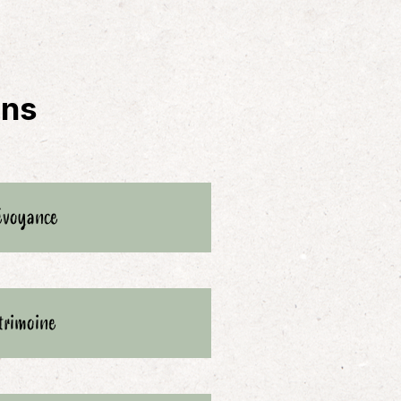
ons
évoyance
trimoine