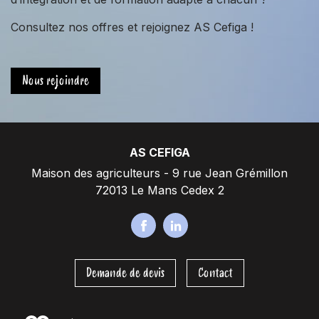
Consultez nos offres et rejoignez AS Cefiga !
Nous rejoindre
AS CEFIGA
Maison des agriculteurs - 9 rue Jean Grémillon
72013 Le Mans Cedex 2
F
L
a
i
c
n
Demande de devis
Contact
e
k
b
e