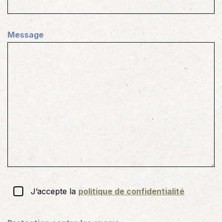
s
s
a
Message
i
r
e
)
RGPD
J’accepte la
politique de confidentialité
(
N